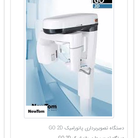
دستگاه تصویربرداری پانورامیک GO 2D